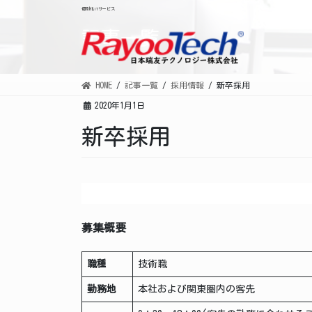
コ
ナ
個別化ITサービス
ン
ビ
記事一覧
テ
ゲ
ン
ー
ツ
シ
HOME
記事一覧
採用情報
新卒採用
に
ョ
2020年1月1日
移
ン
動
に
新卒採用
移
動
募集概要
職種
技術職
勤務地
本社および関東圏内の客先