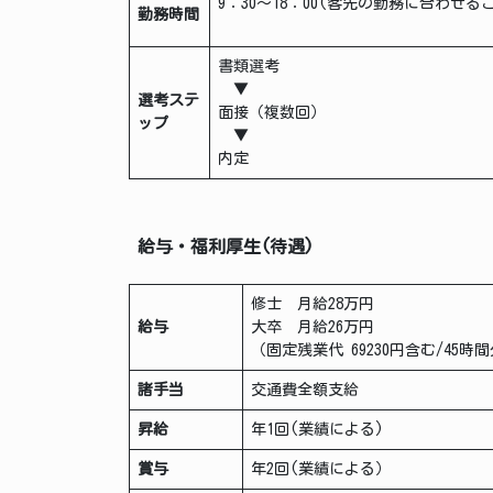
9：30～18：00(
勤務時間
書類選考
▼
選考ステ
面接（複数回）
ップ
▼
内定
給与・福利厚生(待遇)
修士 月給28万円
給与
大卒 月給26万円
（固定残業代 69230円含む/45
諸手当
交通費全額支給
昇給
年1回(業績による)
賞与
年2回(業績による）