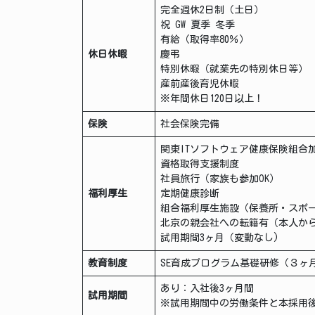
完全週休2日制（土日）
祝 GW 夏季 冬季
有給（取得率80％）
休日休暇
慶弔
特別休暇（就業先の特別休日等）
産前産後育児休暇
※年間休日120日以上！
保険
社会保険完備
関東ITソフトウェア健康保険組合
資格取得支援制度
社員旅行（家族も参加OK）
福利厚生
定期健康診断
組合福利厚生施設（保養所・スポ
北京の親会社への転籍有（本人か
試用期間3ヶ月（変動なし)
教育制度
SE育成プログラム基礎研修（３
あり：入社後3ヶ月間
試用期間
※試用期間中の労働条件と本採用後