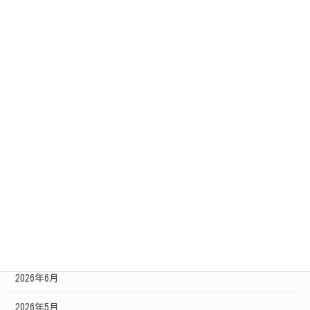
採用情報
PM/PL採用
上流工程採用
新規採用
通年採用
沿革
社内イベント
アーカイブ
2026年6月
2026年5月