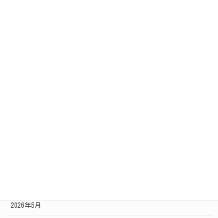
PM/PL採用
上流工程採用
新規採用
通年採用
沿革
社内イベント
アーカイブ
2026年6月
2026年5月